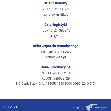
Dział handlowy
Tel. +48 32 7390246
handlowy@vtit.eu
Dział logistyki
Tel. +48 32 7390246
biuro@vtit.pl
Dział wsparcia technicznego
Tel . +48 32 7390246
pomoc@vtit.pl
Dane informacyjne
NIP: PL6263055243
REGON: 525602729
ING Bank Śląski S.A. 49 1050 1230 1000 0090 8240 5151
© 2026 VTIT.
Design by: