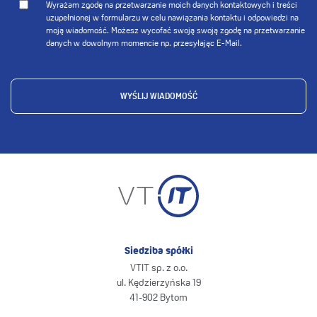
Wyrażam zgodę na przetwarzanie moich danych kontaktowych i treści
uzupełnionej w formularzu w celu nawiązania kontaktu i odpowiedzi na
moją wiadomość. Możesz wycofać swoją swoją zgodę na przetwarzanie
danych w dowolnym momencie np. przesyłając E-Mail.
Siedziba spółki
VTIT sp. z o.o.
ul. Kędzierzyńska 19
41-902 Bytom