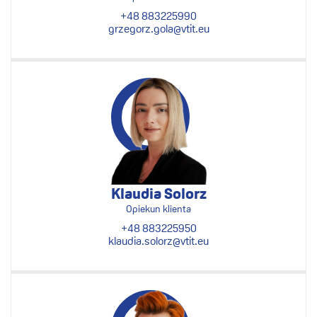
+48 883225990
grzegorz.gola@vtit.eu
Klaudia Solorz
Opiekun klienta
+48 883225950
klaudia.solorz@vtit.eu